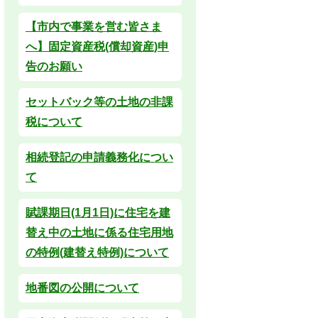
【市内で事業を営む皆さま
へ】固定資産税(償却資産)申
告のお願い
セットバック等の土地の非課
税について
相続登記の申請義務化につい
て
賦課期日(1月1日)に住宅を建
替え中の土地に係る住宅用地
の特例(建替え特例)について
地番図の公開について