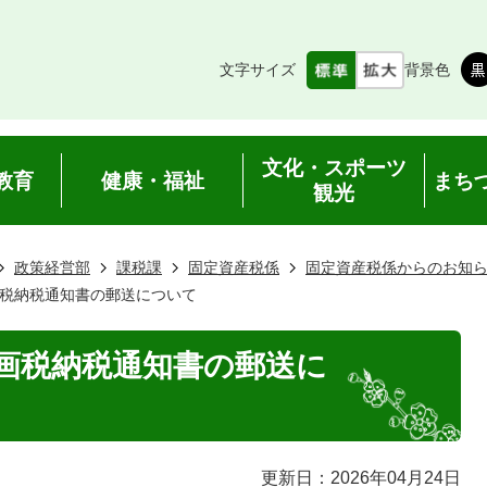
文字サイズ
背景色
文化・スポーツ
教育
健康・福祉
まち
観光
政策経営部
課税課
固定資産税係
固定資産税係からのお知
税納税通知書の郵送について
画税納税通知書の郵送に
更新日：2026年04月24日