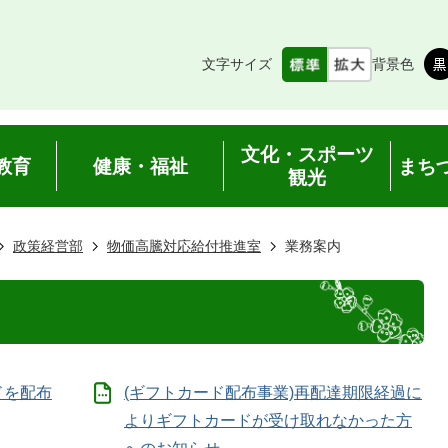
文字サイズ
背景色
文化・スポーツ
教育
健康・福祉
まち
観光
政策経営部
物価高騰対応給付推進室
業務案内
ドを配布
(ギフトカード配布事業)再配達期限経過に
よりギフトカードが受け取れなかった方