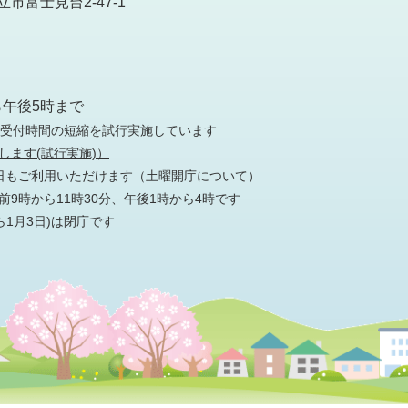
市富士見台2-47-1
）
ら午後5時まで
の受付時間の短縮を試行実施しています
します(試行実施)）
日もご利用いただけます
（土曜開庁について）
9時から11時30分、午後1時から4時です
ら1月3日)は閉庁です