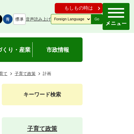
もしもの時は
音声読み上げ
Go
づくり・産業
市政情報
育て
子育て政策
計画
キーワード検索
子育て政策