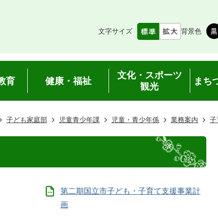
文字サイズ
背景色
文化・スポーツ
教育
健康・福祉
まち
観光
子ども家庭部
児童青少年課
児童・青少年係
業務案内
子
第二期国立市子ども・子育て支援事業計
画