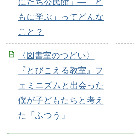
にたち公民館」―「と
もに学ぶ」ってどんな
こと？
〈図書室のつどい〉
『とびこえる教室』フ
ェミニズムと出会った
僕が子どもたちと考え
た「ふつう」